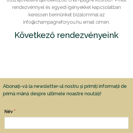
rendezvénnyel és egyedi igényekkel kapcsolatban
keressen bennünket bizalommal az
info@champagneforyou.hu email címen.
Következő rendezvényeink
Abonați-vă la newsletter-ul nostru și primiți informații de
primă mână despre ultimele noastre noutăți!
*
Név