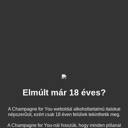
unic pentru a crea o experiență unică și de neuitat. Fie că
este vorba de o seară cu șampanie, o ocazie specială sau
pur și simplu savurarea unui pahar de băutură fină, aceste
șampanii sunt alegerea perfectă.
Ce șampanie merge cu un
Care șampanie este bună?
cocktail Mimosa?
Elmúlt már 18 éves?
TERMÉKEK
A Champagne for You weboldal alkoholtartalmú italokat
népszerűsít, ezért csak 18 éven felüliek tekinthetik meg.
Breloc - Pompon albastru
A Champagne for You-nál hisszük, hogy minden pillanat