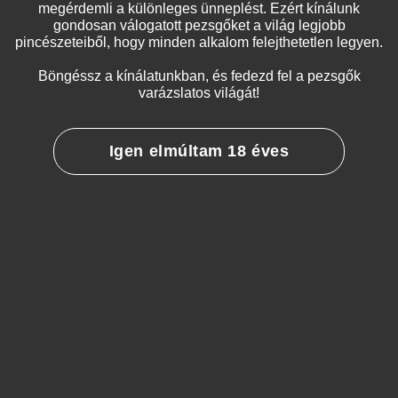
megérdemli a különleges ünneplést. Ezért kínálunk
18
lei
gondosan válogatott pezsgőket a világ legjobb
pincészeteiből, hogy minden alkalom felejthetetlen legyen.
Exclusiv Vintage
Böngéssz a kínálatunkban, és fedezd fel a pezsgők
353
lei
varázslatos világát!
Cuvée Orium Extra Brut
Igen elmúltam 18 éves
336
lei
Art Deco Mathusalem (6 L)
2 280
lei
L'authentique Brut Nature
198
lei
Grand Cru Ay Collection Privée 2012
575
lei