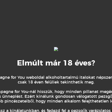
și fericirea de zi cu zi. O șampanie fructată care este 
 se potrivește bine cu toate felurile de mâncare.
Elmúlt már 18 éves?
ne for You weboldal alkoholtartalmú italokat népszerű
csak 18 éven felüliek tekinthetik meg.
agne for You-nál hisszük, hogy minden pillanat megé
 ünneplést. Ezért kínálunk gondosan válogatott pezsgő
bb pincészeteiből, hogy minden alkalom felejthetetlen l
z a kínálatunkban, és fedezd fel a pezsgők varázslatos v