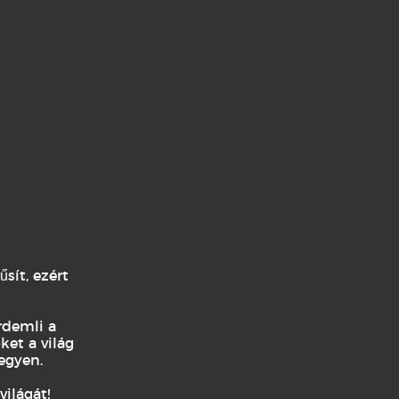
intensă, elegantă și tânără, un amestec
sít, ezért
rdemli a
ket a világ
egyen.
ilágát!