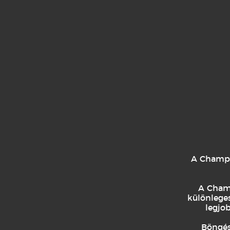
Bilete de degustare:
Brut Qualité Extra este pentru bucuria 
seducător de fin.
Este ideal ca atare sau ca aperitiv, dar
Recomandat cu mese:
Aperitiv
A Champag
Mâncăruri din pește și sushi
A Champ
Crustacee și moluște
különleges
legjo
Mâncăruri din carne albă
Böngéss