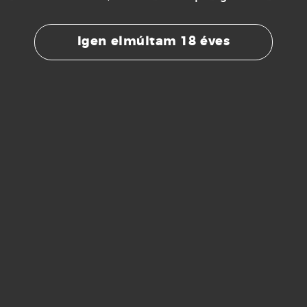
Igen elmúltam 18 éves
CHARLES ELLNER
CHARLES ELLNER