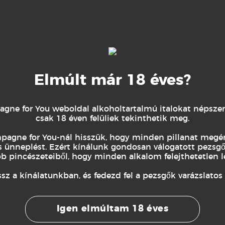
ie și citrice strălucitoare, urmat de un final mai floral,
 și cremoase. Din zonele Premier Cru.
Elmúlt már 18 éves?
ne for You weboldal alkoholtartalmú italokat népszerű
csak 18 éven felüliek tekinthetik meg.
 de lămâie cu tort, varză murată, prune u
agne for You-nál hisszük, hogy minden pillanat megé
 ünneplést. Ezért kínálunk gondosan válogatott pezsgő
bb pincészeteiből, hogy minden alkalom felejthetetlen l
z a kínálatunkban, és fedezd fel a pezsgők varázslatos v
Igen elmúltam 18 éves